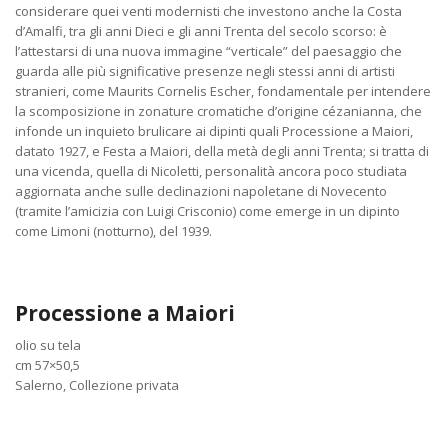
considerare quei venti modernisti che investono anche la Costa
d’Amalfi, tra gli anni Dieci e gli anni Trenta del secolo scorso: è
l’attestarsi di una nuova immagine “verticale” del paesaggio che
guarda alle più significative presenze negli stessi anni di artisti
stranieri, come Maurits Cornelis Escher, fondamentale per intendere
la scomposizione in zonature cromatiche d’origine cézanianna, che
infonde un inquieto brulicare ai dipinti quali Processione a Maiori,
datato 1927, e Festa a Maiori, della metà degli anni Trenta; si tratta di
una vicenda, quella di Nicoletti, personalità ancora poco studiata
aggiornata anche sulle declinazioni napoletane di Novecento
(tramite l’amicizia con Luigi Crisconio) come emerge in un dipinto
come Limoni (notturno), del 1939.
Processione a Maiori
olio su tela
cm 57×50,5
Salerno, Collezione privata