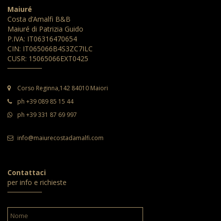
Maiuré
Costa d’Amalfi B&B
Maiuré di Patrizia Guido
P.IVA: IT06316470654
CIN: IT065066B4S3ZC7ILC
CUSR: 15065066EXT0425
Corso Reginna,142 84010 Maiori
ph +39 089 85 15 44
ph +39 331 87 69 997
info@maiurecostadamalfi.com
Contattaci
per info e richieste