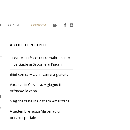
EN
E
CONTATTI
PRENOTA
ARTICOLI RECENTI
Il B&B Maiurè Costa D’Amalfi inserito
in Le Guide ai Sapori e ai Piaceri
B&B con servizio in camera gratuito
e
Vacanze in Costiera. A giugno ti
offriamo la cena
i
Magiche feste in Costiera Amalfitana
a
A settembre gusta Maiori ad un
prezzo speciale