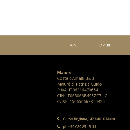
HOME
CAMERE
Maiuré
Costa d’Amalfi B&B
Maiuré di Patrizia Guido
P.IVA: IT06316470654
CIN: IT065066B4S3ZC7ILC
CUSR: 15065066EXT0425
Corso Reginna,142 84010 Maiori
ph +39 089 85 15 44