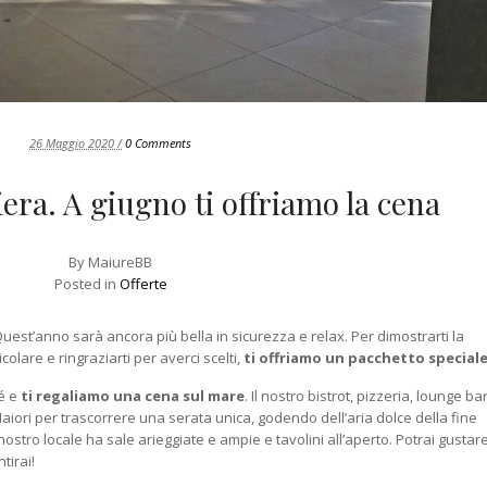
26 Maggio 2020 /
0 Comments
era. A giugno ti offriamo la cena
By
MaiureBB
Posted in
Offerte
uest’anno sarà ancora più bella in sicurezza e relax. Per dimostrarti la
olare e ringraziarti per averci scelti,
ti offriamo un pacchetto special
é e
ti regaliamo una cena sul mare
. Il nostro bistrot, pizzeria, lounge ba
Maiori per trascorrere una serata unica, godendo dell’aria dolce della fine
nostro locale ha sale arieggiate e ampie e tavolini all’aperto. Potrai gustar
tirai!