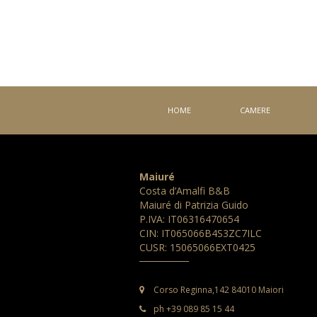
HOME
CAMERE
Maiuré
Costa d’Amalfi B&B
Maiuré di Patrizia Guido
P.IVA: IT06316470654
CIN: IT065066B4S3ZC7ILC
CUSR: 15065066EXT0425
Corso Reginna,142 84010 Maiori
ph +39 089 85 15 44