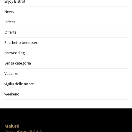
Enjoy Bistrot
News
Offers
Offerte
Pacchetto benessere
prewedding
Senza categoria
Vacanze
vigilia delle nozze
weekend
Maiuré
Costa d’Amalfi B&B