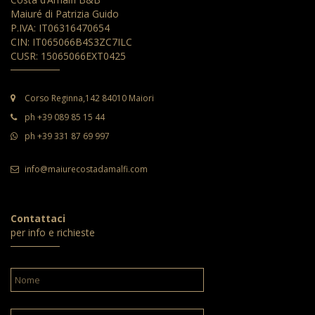
Maiuré di Patrizia Guido
P.IVA: IT06316470654
CIN: IT065066B4S3ZC7ILC
CUSR: 15065066EXT0425
Corso Reginna,142 84010 Maiori
ph +39 089 85 15 44
ph +39 331 87 69 997
info@maiurecostadamalfi.com
Contattaci
per info e richieste